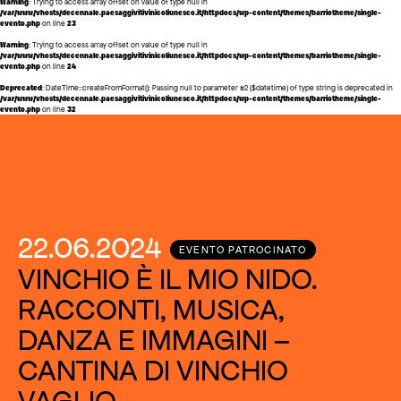
Warning
: Trying to access array offset on value of type null in
/var/www/vhosts/decennale.paesaggivitivinicoliunesco.it/httpdocs/wp-content/themes/barriotheme/single-
evento.php
on line
23
Warning
: Trying to access array offset on value of type null in
/var/www/vhosts/decennale.paesaggivitivinicoliunesco.it/httpdocs/wp-content/themes/barriotheme/single-
evento.php
on line
24
Deprecated
: DateTime::createFromFormat(): Passing null to parameter #2 ($datetime) of type string is deprecated in
/var/www/vhosts/decennale.paesaggivitivinicoliunesco.it/httpdocs/wp-content/themes/barriotheme/single-
evento.php
on line
32
22.06.2024
EVENTO PATROCINATO
VINCHIO È IL MIO NIDO.
RACCONTI, MUSICA,
DANZA E IMMAGINI –
CANTINA DI VINCHIO