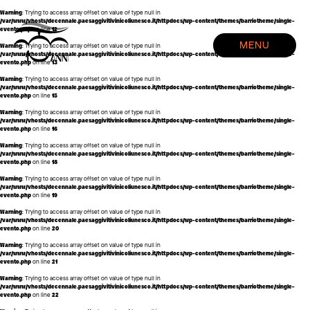
Warning
: Trying to access array offset on value of type null in
/var/www/vhosts/decennale.paesaggivitivinicoliunesco.it/httpdocs/wp-content/themes/barriotheme/single-
evento.php
on line
12
HOME
MENU
Warning
: Trying to access array offset on value of type null in
EVENTI
/var/www/vhosts/decennale.paesaggivitivinicoliunesco.it/httpdocs/wp-content/themes/barriotheme/single-
evento.php
on line
13
CREDITS
Warning
: Trying to access array offset on value of type null in
/var/www/vhosts/decennale.paesaggivitivinicoliunesco.it/httpdocs/wp-content/themes/barriotheme/single-
evento.php
on line
15
Warning
: Trying to access array offset on value of type null in
/var/www/vhosts/decennale.paesaggivitivinicoliunesco.it/httpdocs/wp-content/themes/barriotheme/single-
evento.php
on line
16
Warning
: Trying to access array offset on value of type null in
/var/www/vhosts/decennale.paesaggivitivinicoliunesco.it/httpdocs/wp-content/themes/barriotheme/single-
evento.php
on line
18
Warning
: Trying to access array offset on value of type null in
/var/www/vhosts/decennale.paesaggivitivinicoliunesco.it/httpdocs/wp-content/themes/barriotheme/single-
evento.php
on line
19
Warning
: Trying to access array offset on value of type null in
/var/www/vhosts/decennale.paesaggivitivinicoliunesco.it/httpdocs/wp-content/themes/barriotheme/single-
evento.php
on line
20
Warning
: Trying to access array offset on value of type null in
/var/www/vhosts/decennale.paesaggivitivinicoliunesco.it/httpdocs/wp-content/themes/barriotheme/single-
evento.php
on line
21
Warning
: Trying to access array offset on value of type null in
/var/www/vhosts/decennale.paesaggivitivinicoliunesco.it/httpdocs/wp-content/themes/barriotheme/single-
evento.php
on line
22