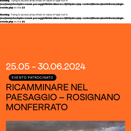
Warning
: Trying to access array offset on value of type null in
/var/www/vhosts/decennale.paesaggivitivinicoliunesco.it/httpdocs/wp-content/themes/barriotheme/single-
evento.php
on line
23
Warning
: Trying to access array offset on value of type null in
/var/www/vhosts/decennale.paesaggivitivinicoliunesco.it/httpdocs/wp-content/themes/barriotheme/single-
evento.php
on line
24
25.05 - 30.06.2024
EVENTO PATROCINATO
RICAMMINARE NEL
PAESAGGIO – ROSIGNANO
MONFERRATO