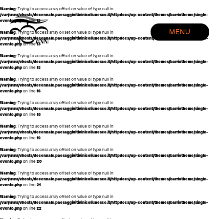
Warning
: Trying to access array offset on value of type null in
/var/www/vhosts/decennale.paesaggivitivinicoliunesco.it/httpdocs/wp-content/themes/barriotheme/single-
evento.php
on line
12
HOME
MENU
Warning
: Trying to access array offset on value of type null in
EVENTI
/var/www/vhosts/decennale.paesaggivitivinicoliunesco.it/httpdocs/wp-content/themes/barriotheme/single-
evento.php
on line
13
CREDITS
Warning
: Trying to access array offset on value of type null in
/var/www/vhosts/decennale.paesaggivitivinicoliunesco.it/httpdocs/wp-content/themes/barriotheme/single-
evento.php
on line
15
Warning
: Trying to access array offset on value of type null in
/var/www/vhosts/decennale.paesaggivitivinicoliunesco.it/httpdocs/wp-content/themes/barriotheme/single-
evento.php
on line
16
Warning
: Trying to access array offset on value of type null in
/var/www/vhosts/decennale.paesaggivitivinicoliunesco.it/httpdocs/wp-content/themes/barriotheme/single-
evento.php
on line
18
Warning
: Trying to access array offset on value of type null in
/var/www/vhosts/decennale.paesaggivitivinicoliunesco.it/httpdocs/wp-content/themes/barriotheme/single-
evento.php
on line
19
Warning
: Trying to access array offset on value of type null in
/var/www/vhosts/decennale.paesaggivitivinicoliunesco.it/httpdocs/wp-content/themes/barriotheme/single-
evento.php
on line
20
Warning
: Trying to access array offset on value of type null in
/var/www/vhosts/decennale.paesaggivitivinicoliunesco.it/httpdocs/wp-content/themes/barriotheme/single-
evento.php
on line
21
Warning
: Trying to access array offset on value of type null in
/var/www/vhosts/decennale.paesaggivitivinicoliunesco.it/httpdocs/wp-content/themes/barriotheme/single-
evento.php
on line
22