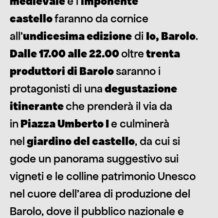
medievale
e l’
imponente
castello
faranno da cornice
all’
undicesima edizione
di
Io, Barolo
.
Dalle 17.00 alle 22.00
oltre
trenta
produttori di Barolo
saranno i
protagonisti di una
degustazione
itinerante
che prenderà il via da
in
Piazza Umberto I
e culminerà
nel
giardino del castello
, da cui si
gode un panorama suggestivo sui
vigneti e le colline patrimonio Unesco
nel cuore dell’area di produzione del
Barolo, dove il pubblico nazionale e