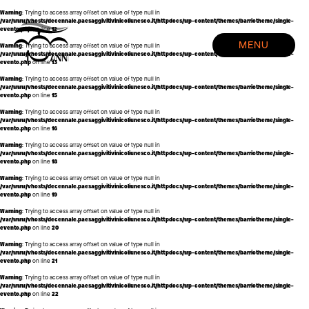
Warning
: Trying to access array offset on value of type null in
/var/www/vhosts/decennale.paesaggivitivinicoliunesco.it/httpdocs/wp-content/themes/barriotheme/single-
evento.php
on line
12
HOME
MENU
Warning
: Trying to access array offset on value of type null in
EVENTI
/var/www/vhosts/decennale.paesaggivitivinicoliunesco.it/httpdocs/wp-content/themes/barriotheme/single-
evento.php
on line
13
CREDITS
Warning
: Trying to access array offset on value of type null in
/var/www/vhosts/decennale.paesaggivitivinicoliunesco.it/httpdocs/wp-content/themes/barriotheme/single-
evento.php
on line
15
Warning
: Trying to access array offset on value of type null in
/var/www/vhosts/decennale.paesaggivitivinicoliunesco.it/httpdocs/wp-content/themes/barriotheme/single-
evento.php
on line
16
Warning
: Trying to access array offset on value of type null in
/var/www/vhosts/decennale.paesaggivitivinicoliunesco.it/httpdocs/wp-content/themes/barriotheme/single-
evento.php
on line
18
Warning
: Trying to access array offset on value of type null in
/var/www/vhosts/decennale.paesaggivitivinicoliunesco.it/httpdocs/wp-content/themes/barriotheme/single-
evento.php
on line
19
Warning
: Trying to access array offset on value of type null in
/var/www/vhosts/decennale.paesaggivitivinicoliunesco.it/httpdocs/wp-content/themes/barriotheme/single-
evento.php
on line
20
Warning
: Trying to access array offset on value of type null in
/var/www/vhosts/decennale.paesaggivitivinicoliunesco.it/httpdocs/wp-content/themes/barriotheme/single-
evento.php
on line
21
Warning
: Trying to access array offset on value of type null in
/var/www/vhosts/decennale.paesaggivitivinicoliunesco.it/httpdocs/wp-content/themes/barriotheme/single-
evento.php
on line
22