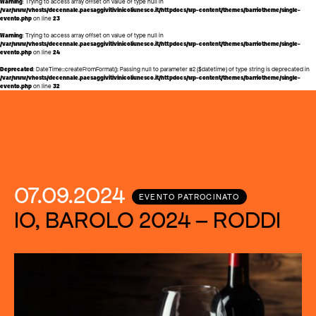
Warning
: Trying to access array offset on value of type null in
/var/www/vhosts/decennale.paesaggivitivinicoliunesco.it/httpdocs/wp-content/themes/barriotheme/single-
evento.php
on line
23
Warning
: Trying to access array offset on value of type null in
/var/www/vhosts/decennale.paesaggivitivinicoliunesco.it/httpdocs/wp-content/themes/barriotheme/single-
evento.php
on line
24
Deprecated
: DateTime::createFromFormat(): Passing null to parameter #2 ($datetime) of type string is deprecated in
/var/www/vhosts/decennale.paesaggivitivinicoliunesco.it/httpdocs/wp-content/themes/barriotheme/single-
evento.php
on line
32
07.09.2024
EVENTO PATROCINATO
IO, BAROLO 2024 – RODDI